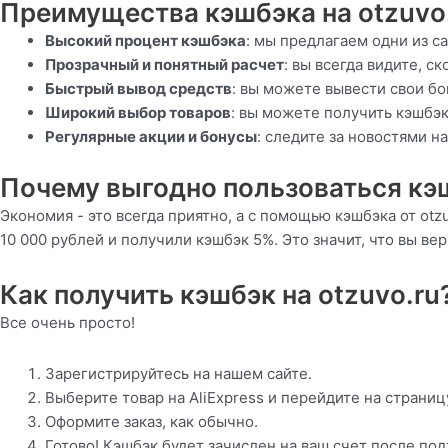
Преимущества кэшбэка на otzuvo.
Высокий процент кэшбэка
: мы предлагаем одни из с
Прозрачный и понятный расчет
: вы всегда видите, с
Быстрый вывод средств
: вы можете вывести свои бо
Широкий выбор товаров
: вы можете получить кэшбэк
Регулярные акции и бонусы
: следите за новостями 
Почему выгодно пользоваться кэш
Экономия - это всегда приятно, а с помощью кэшбэка от otz
10 000 рублей и получили кэшбэк 5%. Это значит, что вы ве
Как получить кэшбэк на otzuvo.ru
Все очень просто!
Зарегистрируйтесь на нашем сайте.
Выберите товар на AliExpress и перейдите на страниц
Оформите заказ, как обычно.
Готово! Кэшбэк будет зачислен на ваш счет после под