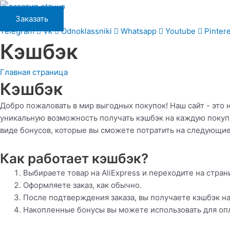
Перейти
к
Заказать
содержимому
Telegram
Vk
Odnoklassniki
Whatsapp
Youtube
Pinter
Кэшбэк
Главная страница
Кэшбэк
Добро пожаловать в мир выгодных покупок! Наш сайт - это 
уникальную возможность получать кэшбэк на каждую покупку
виде бонусов, которые вы сможете потратить на следующие
Как работает кэшбэк?
Выбираете товар на AliExpress и переходите на стран
Оформляете заказ, как обычно.
После подтверждения заказа, вы получаете кэшбэк на
Накопленные бонусы вы можете использовать для опл