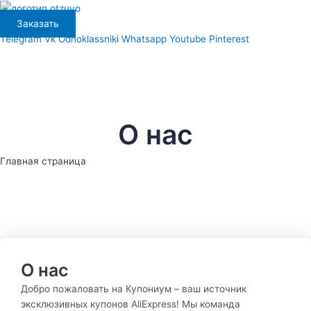
Перейти
к
Заказать
содержимому
Telegram
Vk
Odnoklassniki
Whatsapp
Youtube
Pinterest
О нас
Главная страница
О нас
Добро пожаловать на Купониум – ваш источник
эксклюзивных купонов AliExpress! Мы команда